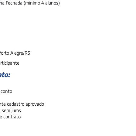
a Fechada (mínimo 4 alunos)
Porto Alegre/RS
rticipante
to:
sconto
ante cadastro aprovado
x sem juros
e contrato