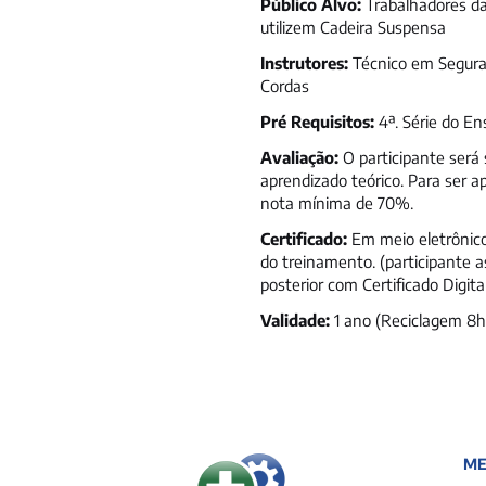
Público Alvo:
Trabalhadores da
utilizem Cadeira Suspensa
Instrutores:
Técnico em Seguran
Cordas
Pré Requisitos:
4ª. Série do E
Avaliação:
O participante será 
aprendizado teórico. Para ser 
nota mínima de 70%.
Certificado:
Em meio eletrônico
do treinamento. (participante 
posterior com Certificado Digit
Validade:
1 ano (Reciclagem 8h
M