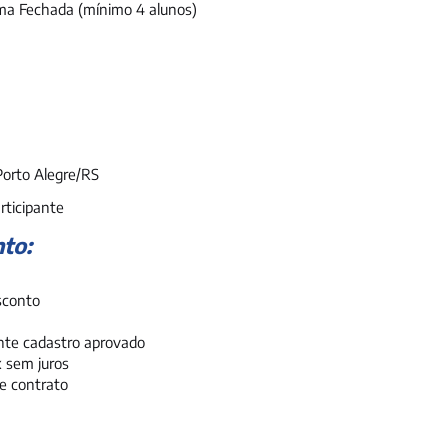
a Fechada (mínimo 4 alunos)
Porto Alegre/RS
rticipante
to:
sconto
ante cadastro aprovado
x sem juros
e contrato