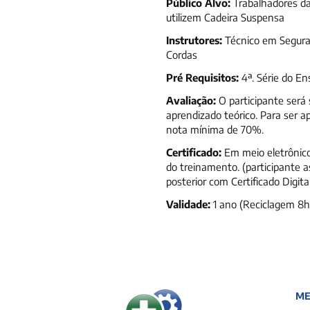
Público Alvo:
Trabalhadores da
utilizem Cadeira Suspensa
Instrutores:
Técnico em Seguran
Cordas
Pré Requisitos:
4ª. Série do E
Avaliação:
O participante será 
aprendizado teórico. Para ser 
nota mínima de 70%.
Certificado:
Em meio eletrônico
do treinamento. (participante 
posterior com Certificado Digit
Validade:
1 ano (Reciclagem 8h
M